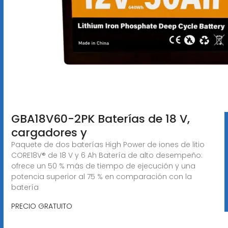
GBA18V60-2PK Baterías de 18 V,
cargadores y
Paquete de dos baterías High Power de iones de litio
CORE18V® de 18 V y 6 Ah Batería de alto desempeño:
ofrece un 50 % más de tiempo de ejecución y una
potencia superior al 75 % en comparación con la
batería
PRECIO GRATUITO