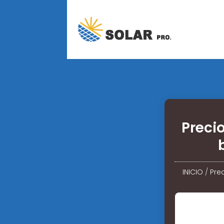
Preci
INICIO
/
Pre