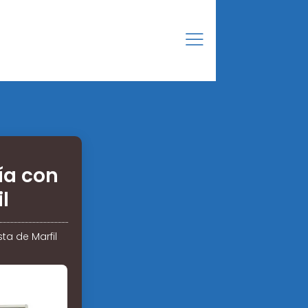
ía con
l
ta de Marfil