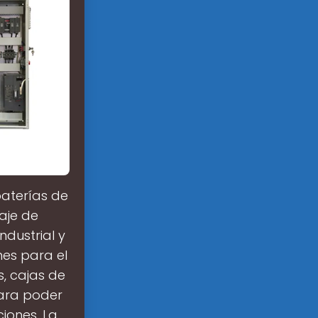
baterías de
aje de
ndustrial y
nes para el
, cajas de
para poder
iones. La