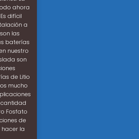
 todo ahora
s difícil
talación a
son las
as baterías
 en nuestro
slada son
iones
as de Litio
cos mucho
aplicaciones
 cantidad
rro Fosfato
aciones de
 hacer la