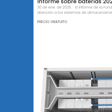
Informe sobre baterías 202
30 de ene. de 2025 · El informe de la Fu
atención a los sistemas de almacenamien
PRECIO GRATUITO