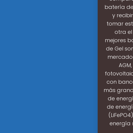
batería de
y recibi
tomar est
otra e
mejores ba
de Gel son
mercado 
AGM,
fotovoltai
con banc
más grandes
de energ
de energía
(LiFePO4)
energía 