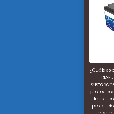
¿Cuáles so
litio
sustancias
protección
almacenaj
protecció
comparar